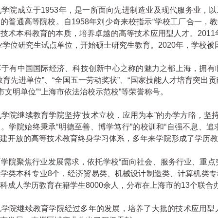
院成立于1953年，是一所面向先进制造业及现代服务业，以
的普通高等院校。自1958年刘少奇来校指示“学校工厂合一，教
技术本科教育的本质，培养卓越的高等技术应用型人才。2011
业学位研究生试点单位，开始硕士研究生教育。2020年，学校
有中国国际经济、科技创新中心之称的魅力之都上海，拥有临港
教育先进单位”、“全国五一劳动奖状”、“国家技能人才培育突出贡
海市文明单位”“上海市依法治校示范校”等荣誉称号。
院继续教育学院坚持“技术立校，应用为本”的办学方略，坚持
。学院始终秉承“明德至善、博学笃行”的校训和“自强不息、追
建开放的高等技术教育终身学习体系，多年来学院形成了学历教
院聚焦行业发展需求，依托学校“面向社会、服务行业、重点突
学类本科专业8个，经济贸易类、机械设计制造类、计算机类专
科成人学历教育在籍学生8000余人，分布在上海市的13个联
院继续教育学院经过多年的发展，培养了大批的技术应用型人